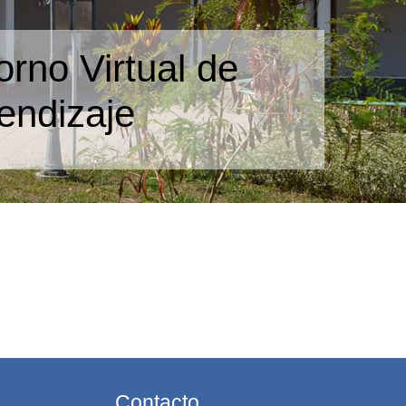
orno Virtual de
endizaje
Contacto