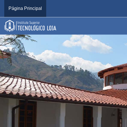
Salta al contenido principal
Página Principal