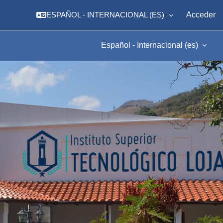
ESPAÑOL - INTERNACIONAL ‎(ES)‎
Acceder
Español - Internacional ‎(es)‎